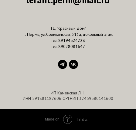
ТЦ "Красивый дом"
г. Пермь, ул.Соликамская, 313а, цокольный этаж
тел.89194524228
тел.89028081647
ИП Каменская Л.Н.
ИНН 591881187606 ОРГНИП 32459580141600
Tilda
Made on