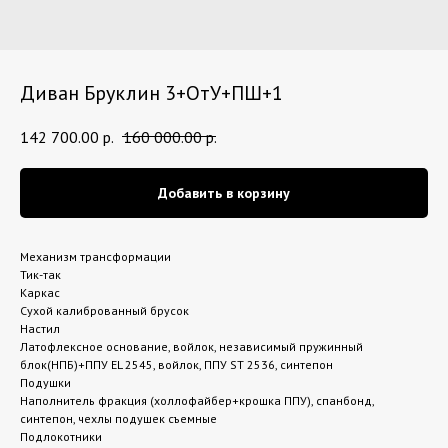
Диван Бруклин 3+ОтУ+ПШ+1
142 700.00
р.
160 000.00
р.
Добавить в корзину
Механизм трансформации
Тик-так
Каркас
Сухой калиброванный брусок
Настил
Латофлексное основание, войлок, независимый пружинный
блок(НПБ)+ППУ EL 2545, войлок, ППУ ST 2536, синтепон
Подушки
Наполнитель фракция (холлофайбер+крошка ППУ), спанбонд,
синтепон, чехлы подушек съемные
Подлокотники