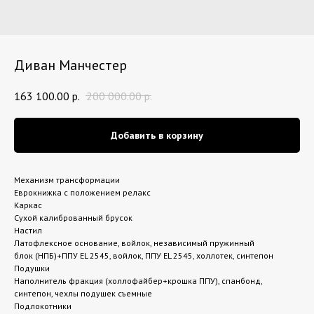
Диван Манчестер
163 100.00
р.
200 000.00
р.
Добавить в корзину
Механизм трансформации
Еврокнижка с положением релакс
Каркас
Сухой калиброванный брусок
Настил
Латофлексное основание, войлок, независимый пружинный
блок (НПБ)+ППУ EL 2545, войлок, ППУ EL 2545, холлотек, синтепон
Подушки
Наполнитель фракция (холлофайбер+крошка ППУ), спанбонд,
синтепон, чехлы подушек съемные
Подлокотники