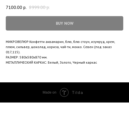
7100.00
р.
8999.00
р.
BUY NOW
МИКРОВЕЛЮР:Конфетти аквамарин, блю, блю стоун, изумруд, крем,
плюм, сильвер, шоколад, кориза, чай-ти, мокко. Севен (под заказ
017,115).
РАЗМЕР: 580х580х870 мм.
МЕТАЛЛИЧЕСКИЙ КАРКАС: Белый, Золото, Черный каркас
Tilda
Made on