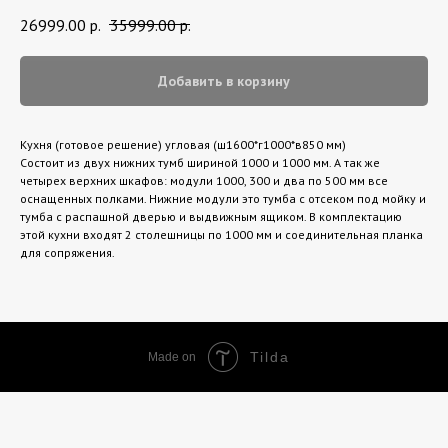
26999.00
р.
35999.00
р.
Добавить в корзину
Кухня (готовое решение) угловая (ш1600*г1000*в850 мм)
Состоит из двух нижних тумб шириной 1000 и 1000 мм. А так же
четырех верхних шкафов: модули 1000, 300 и два по 500 мм все
оснащенных полками. Нижние модули это тумба с отсеком под мойку и
тумба с распашной дверью и выдвижным ящиком. В комплектацию
этой кухни входят 2 столешницы по 1000 мм и соединительная планка
для сопряжения.
Tilda
Made on