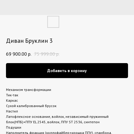
Диван Бруклин 3
69 900.00
р.
75 999.00
р.
Добавить в корзину
Механизм трансформации
Тик-так
Каркас
Сухой калиброванный брусок
Настил
Латофлексное основание, войлок, независимый пружинный
блок(НПБ)+ППУ EL 2545, войлок, ППУ ST 2536, синтепон
Подушки
Наполнитель фракция (холлофайбер+крошка ППУ), спанбонд,